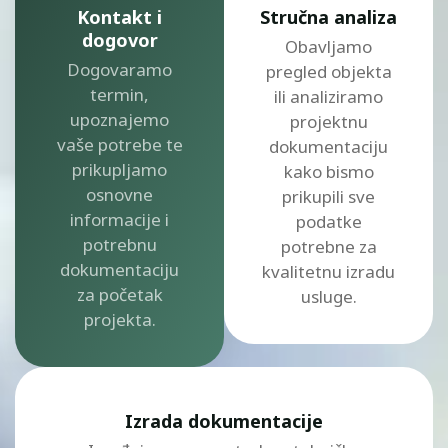
Kontakt i
Stručna analiza
dogovor
Obavljamo
Dogovaramo
pregled objekta
termin,
ili analiziramo
upoznajemo
projektnu
vaše potrebe te
dokumentaciju
prikupljamo
kako bismo
osnovne
prikupili sve
informacije i
podatke
potrebnu
potrebne za
dokumentaciju
kvalitetnu izradu
za početak
usluge.
projekta.
Izrada dokumentacije