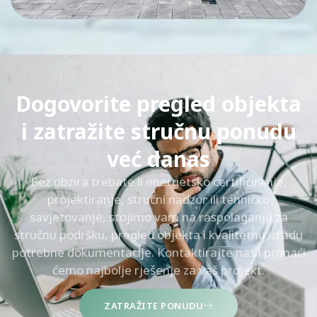
Dogovorite pregled objekta
i zatražite stručnu ponudu
već danas
Bez obzira trebate li energetsko certificiranje,
projektiranje, stručni nadzor ili tehničko
savjetovanje, stojimo vam na raspolaganju za
stručnu podršku, pregled objekta i kvalitetnu izradu
potrebne dokumentacije. Kontaktirajte nas i pronaći
ćemo najbolje rješenje za vaš projekt.
ZATRAŽITE PONUDU