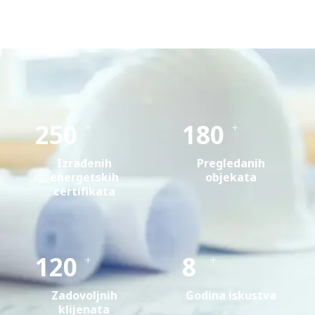
250
180
+
+
Izrađenih
Pregledanih
energetskih
objekata
certifikata
120
8
+
+
Zadovoljnih
Godina iskustva
klijenata