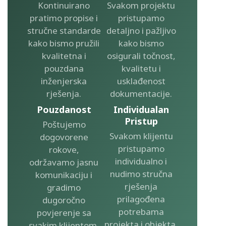
Kontinuirano
Svakom projektu
pratimo propise i
pristupamo
stručne standarde
detaljno i pažljivo
kako bismo pružili
kako bismo
kvalitetna i
osigurali točnost,
pouzdana
kvalitetu i
inženjerska
usklađenost
rješenja.
dokumentacije.
Pouzdanost
Individualan
Pristup
Poštujemo
Svakom klijentu
dogovorene
pristupamo
rokove,
individualno i
održavamo jasnu
nudimo stručna
komunikaciju i
rješenja
gradimo
prilagođena
dugoročno
potrebama
povjerenje sa
projekta i objekta.
svakim klijentom.